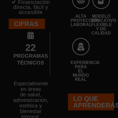
✔ Financiación
directa, fácil y
accesible
ALTA
MODELO
PROYECCIÓN
EDUCATIVO
CIFRAS
LABORAL
FLEXIBLE
Y DE
CALIDAD
22
PROGRAMAS
TÉCNICOS
EXPERIENCIA
PARA
EL
MUNDO
REAL
Especialmente
en áreas
de salud,
LO QUE
administración,
APRENDERÁ
estética y
bienestar
integral.