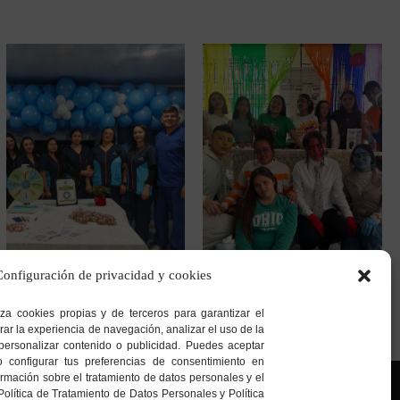
Configuración de privacidad y cookies
Sede Bosa
Sede San Cristóbal Norte
Calle 65 Sur # 77G – 75
Cra. 7 G # 158a – 20
iza cookies propias y de terceros para garantizar el
rar la experiencia de navegación, analizar el uso de la
personalizar contenido o publicidad. Puedes aceptar
o configurar tus preferencias de consentimiento en
mación sobre el tratamiento de datos personales y el
Política de Tratamiento de Datos Personales y Política