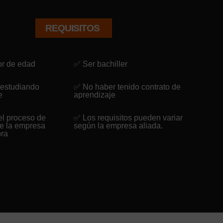
REQUISITOS
r de edad
✅ Ser bachiller
 estudiando
✅ No haber tenido contrato de
e
aprendizaje
el proceso de
✅ Los requisitos pueden variar
de la empresa
según la empresa aliada.
ora