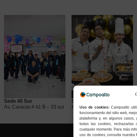
Sede 40 Sur
Sede Kennedy
Av. Caracas # 41 B – 33 sur
Av. Boyacá # 37- 55 sur
Uso de cookies:
Campoalto util
funcionamiento del sitio web, mejo
plataforma y, en algunos casos, 
todas las cookies, rechazarlas 
cualquier momento. Para más infor
uso de cookies, consulta nuestra 