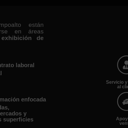
poalto están
arse en áreas
, exhibición de
trato laboral
l
Servicio y
al cl
mación enfocada
das,
ercados y
 superficies
Apoy
ven