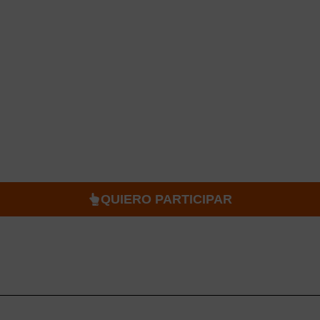
 POSTÚLATE AHORA
 buscando personas con actitud
en el sector comercial.
ulario y conoce si puedes accede
nada mientras recibes apoyo ec
QUIERO PARTICIPAR