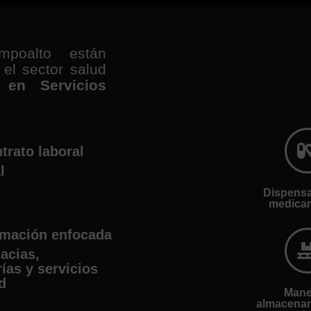
poalto están
el sector salud
s en Servicios
trato laboral
l
Dispensa
medica
mación enfocada
acias,
ías y servicios
d
Mane
almacenam