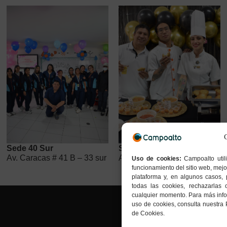
Sede 40 Sur
Sede Kennedy
Av. Caracas # 41 B – 33 sur
Av. Boyacá # 37- 55 sur
Uso de cookies:
Campoalto util
funcionamiento del sitio web, mejo
plataforma y, en algunos casos, 
todas las cookies, rechazarlas 
cualquier momento. Para más infor
uso de cookies, consulta nuestra 
de Cookies.