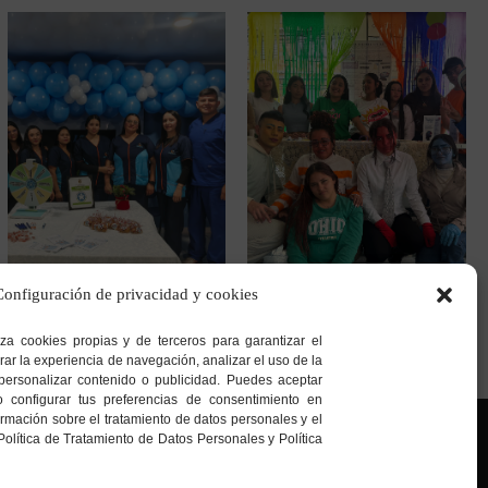
Configuración de privacidad y cookies
Sede Bosa
Sede San Cristóbal Norte
Calle 65 Sur # 77G – 75
Cra. 7 G # 158a – 20
iza cookies propias y de terceros para garantizar el
rar la experiencia de navegación, analizar el uso de la
personalizar contenido o publicidad. Puedes aceptar
o configurar tus preferencias de consentimiento en
mación sobre el tratamiento de datos personales y el
Política de Tratamiento de Datos Personales y Política