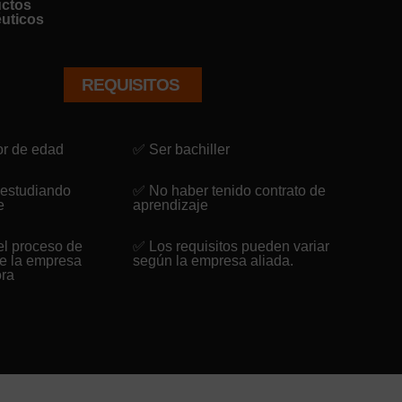
ctos
uticos
REQUISITOS
r de edad
✅ Ser bachiller
 estudiando
✅ No haber tenido contrato de
e
aprendizaje
el proceso de
✅ Los requisitos pueden variar
de la empresa
según la empresa aliada.
ora