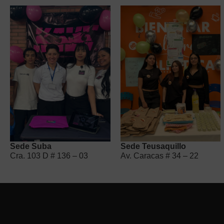
Sede Suba
Sede Teusaquillo
Cra. 103 D # 136 – 03
Av. Caracas # 34 – 22