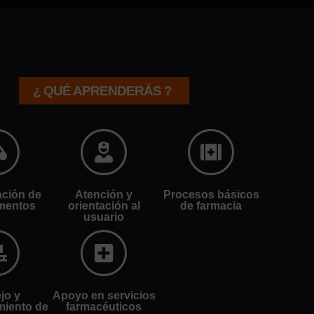
¿ QUÉ APRENDERÁS ?
ción de
Atención y
Procesos básicos
mentos
orientación al
de farmacia
usuario
jo y
Apoyo en servicios
iento de
farmacéuticos