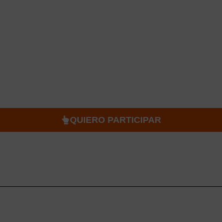
 POSTÚLATE AHORA
del sector salud están buscando 
 apoyo económico y adquieren exp
ario y conoce si puedes acceder 
QUIERO PARTICIPAR