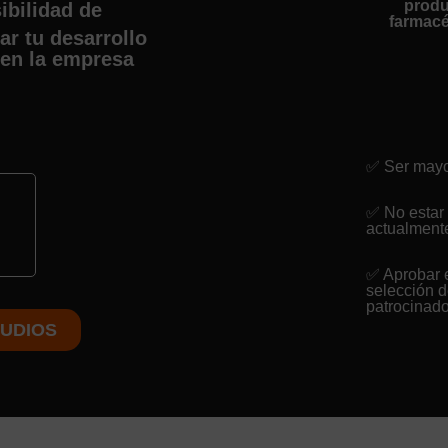
produ
ibilidad de
farmacé
ar tu desarrollo
 en la empresa
✅ Ser mayo
✅ No estar
actualment
✅ Aprobar 
selección 
patrocinad
UDIOS