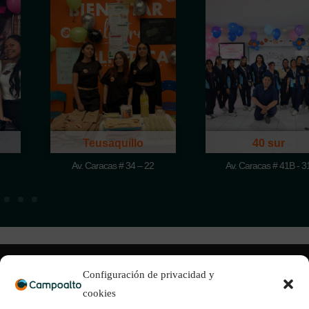
Teusaquillo
40 sur
Av. Caracas # 34 – 22
Av. Caracas # 41B - 31
Configuración de privacidad y
cookies