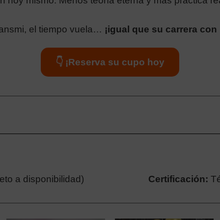
n hoy mismo. Menos teoría eterna y más práctica re
ransmi, el tiempo vuela…
¡igual que su carrera con
👇 ¡Reserva su cupo hoy
to a disponibilidad)
Certificación:
Té