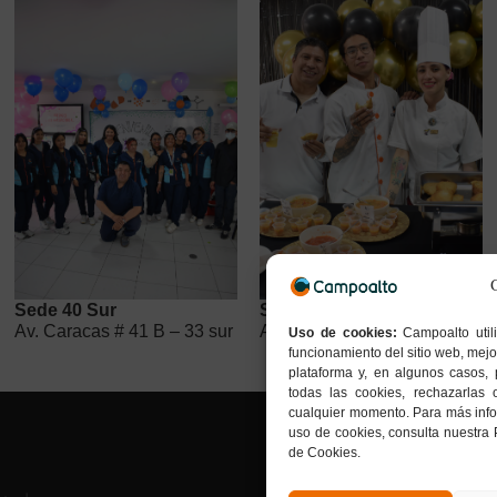
Sede 40 Sur
Sede Kennedy
Av. Caracas # 41 B – 33 sur
Av. Boyacá # 37- 55 sur
Uso de cookies:
Campoalto util
funcionamiento del sitio web, mejo
plataforma y, en algunos casos, 
todas las cookies, rechazarlas 
cualquier momento. Para más infor
uso de cookies, consulta nuestra 
de Cookies.