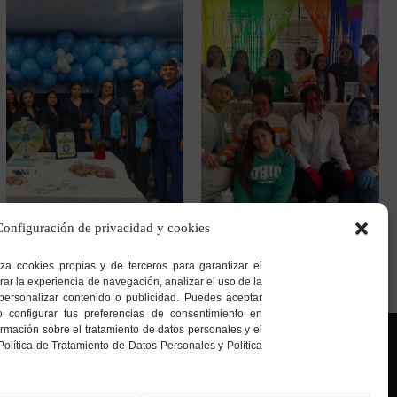
Configuración de privacidad y cookies
Sede Bosa
Sede San Cristóbal Norte
Calle 65 Sur # 77G – 75
Cra. 7 G # 158a – 20
iza cookies propias y de terceros para garantizar el
rar la experiencia de navegación, analizar el uso de la
personalizar contenido o publicidad. Puedes aceptar
o configurar tus preferencias de consentimiento en
mación sobre el tratamiento de datos personales y el
Política de Tratamiento de Datos Personales y Política