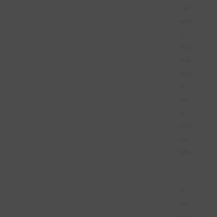
ina
web
o
esc
ane
and
o
est
e
cód
igo
QR.
AQ
UÍ
o
esc