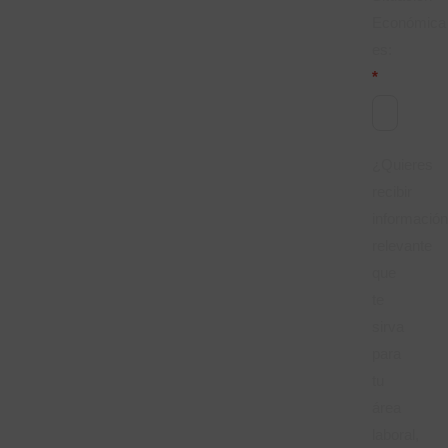
Económica
es:
*
¿Quieres
recibir
informació
relevante
que
te
sirva
para
tu
área
laboral,