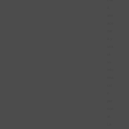
á,
alm
ace
nar
á y
usa
rá
su
info
rma
ció
n
per
son
al.
La