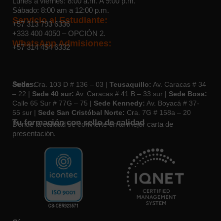
Lunes a viernes: 8:00 a.m. A 9:00 p.m.
Sábado: 8:00 am a 12:00 p.m.
Servicio al Estudiante:
+57 313 793 6336
+333 400 4050
– OPCIÓN 2.
WhatsApp Admisiones:
+57 314 454 6332
Sedes:
Suba:
Cra. 103 D # 136 – 03 |
Teusaquillo:
Av. Caracas # 34
– 22 |
Sede 40 sur:
Av. Caracas # 41 B – 33 sur |
Sede Bosa:
Calle 65 Sur # 77G – 75 |
Sede Kennedy:
Av. Boyacá # 37-
55 sur |
Sede San Cristóbal Norte:
Cra. 7G # 158a – 20
Tu formación con sello de calidad
Donde la calidad se convierte en tu mejor carta de
presentación.