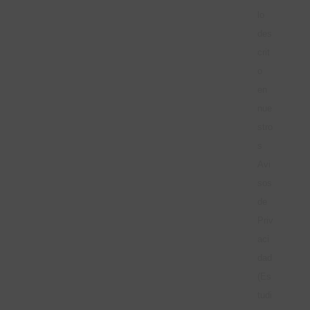
lo
des
crit
o
en
nue
stro
s
Avi
sos
de
Priv
aci
dad
(Es
tudi