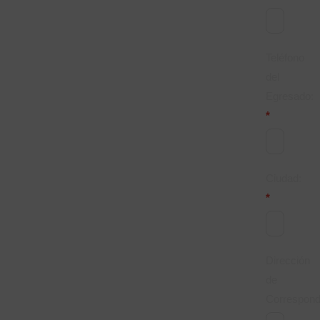
Teléfono
del
Egresado:
*
Ciudad:
*
Dirección
de
Correspond