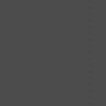
ant
es)
los
cua
les
pue
den
con
sult
ar
ingr
esa
ndo
en
nue
stra
pág