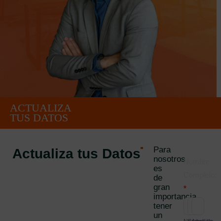
ACTUALIZA
TUS DATOS
Para
Actualiza tus Datos
nosotros
Actuali
Nombre
es
de
Completo:
de
Datos
gran
*
importancia
Egresa
Nombre
Segundo
Apellido
tener
un
nombre