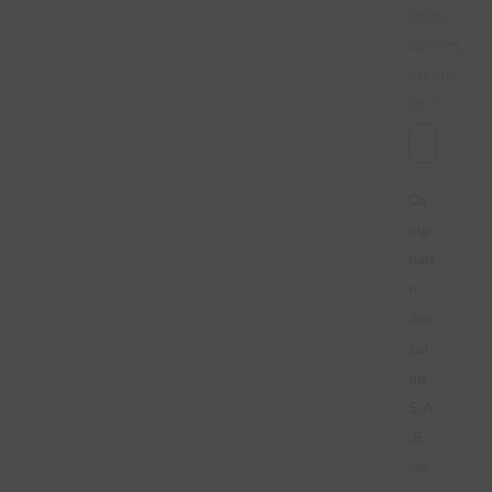
foros,
talleres,
cursos,
etc?:
Ca
mp
oalt
o
Ace
sal
ud
S.A
.S
.
ide