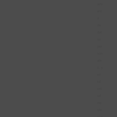
ami
ent
o
de
dat
os
per
son
ale
s, y
en
tal
virt
ud
rec
ole
ctar