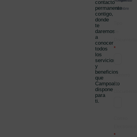
Nombre
Segundo
Apellido
contacto
permanente
nombre
contigo,
donde
Tipo
te
daremos
de
a
Documento
conocer
*
todos
los
servicios
y
beneficios
Número
que
de
Campoalto
dispone
Documento
para
ti.
Correo
Electrónico
*