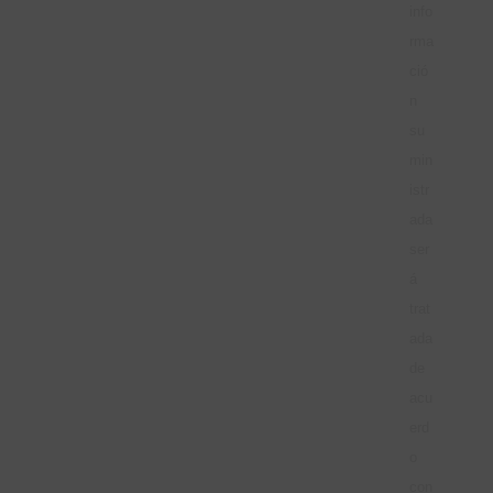
info
rma
ció
n
su
min
istr
ada
ser
á
trat
ada
de
acu
erd
o
con