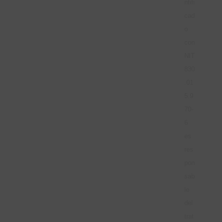
ntifi
cad
o
con
NIT
830
.01
5.9
70-
6
es
res
pon
sab
le
del
trat