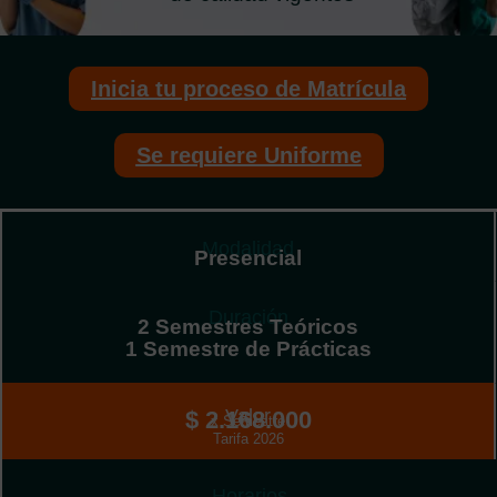
Inicia tu proceso de Matrícula
Se requiere Uniforme
Modalidad
Presencial
Duración
2 Semestres Teóricos
1 Semestre de Prácticas
Valor
$ 2.168.000
x Semestre
Tarifa 2026
Horarios