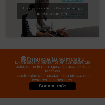
Haz clic para aceptar cookies de marketing y
permitir este contenido
Financia tu semestre
En Campoalto pensamos en que iniciar tus
estudios no tiene ninguna excusa, por eso
tenemos
nuestro plan de financiamiento directo con
nosotros, sin intereses.
Conoce más