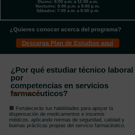
Diurno: 8:00 a.m. a 11:00 a.m.
Nocturno: 6:00 p.m. a 9:00 p.m.
Sábados: 7:00 a.m. a 6:00 p.m.
¿Quieres conocer acerca del programa?
Descarga Plan de Estudios aquí
¿Por qué estudiar técnico laboral
por
competencias en servicios
farmacéuticos?
🟧 Fortalecerás tus habilidades para apoyar la
dispensación de medicamentos e insumos
médicos, aplicando normas de seguridad, calidad y
buenas prácticas propias del servicio farmacéutico.