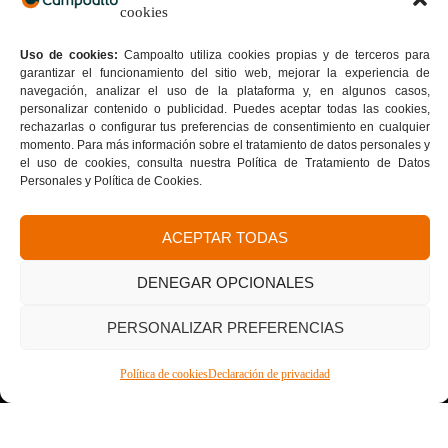
cookies
Educación para el trabajo y el desarrollo humano sujeta a
inspección y vigilancia de la Secretaría de Educación de Bogotá.
Uso de cookies:
Campoalto utiliza cookies propias y de terceros para
Horarios de Atención:
garantizar el funcionamiento del sitio web, mejorar la experiencia de
Lunes a viernes: 8:00 a.m. A 9:00 p.m.
navegación, analizar el uso de la plataforma y, en algunos casos,
Sábado: 8:00 am a 12:00 p.m.
personalizar contenido o publicidad. Puedes aceptar todas las cookies,
Servicio al Estudiante:
+57 313 793 6336
rechazarlas o configurar tus preferencias de consentimiento en cualquier
momento. Para más información sobre el tratamiento de datos personales y
+333 400 4050
– OPCIÓN 2.
el uso de cookies, consulta nuestra Política de Tratamiento de Datos
WhatsApp Admisiones:
+57 314 454 6332
Personales y Política de Cookies.
ACEPTAR TODAS
Sedes:
Suba:
Cra. 103 D # 136 – 03 |
Teusaquillo:
Av. Caracas # 34
– 22 |
Sede 40 sur:
Av. Caracas # 41 B – 33 sur |
Sede Bosa:
DENEGAR OPCIONALES
Calle 65 Sur # 77G – 75 |
Sede Kennedy:
Av. Boyacá # 37-
55 sur |
Sede San Cristóbal Norte:
Cra. 7G # 158a – 20
Tu formación con sello de calidad
PERSONALIZAR PREFERENCIAS
Donde la calidad se convierte en tu mejor carta de
presentación.
Política de cookies
Declaración de privacidad