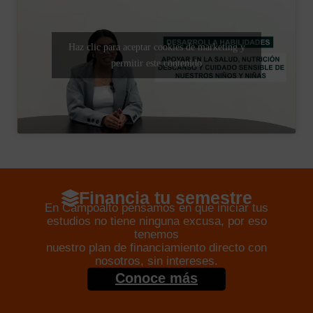
Haz clic para aceptar cookies de marketing y
permitir este contenido
Financia tu semestre
En Campoalto pensamos en que iniciar tus
estudios no tiene ninguna excusa, por eso
tenemos
nuestro plan de financiamiento directo con
nosotros, sin intereses.
Conoce más