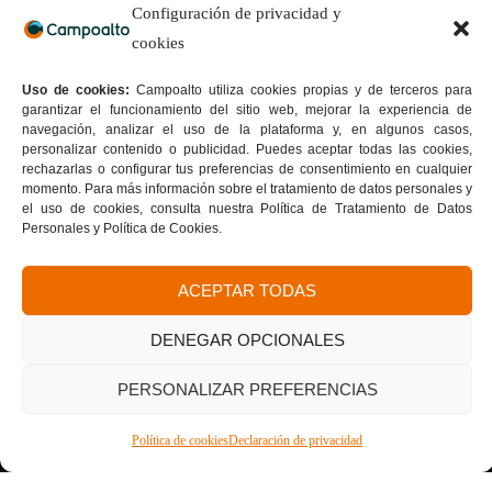
Configuración de privacidad y
cookies
Educación para el trabajo y el desarrollo humano sujeta a
inspección y vigilancia de la Secretaría de Educación de Bogotá.
Uso de cookies:
Campoalto utiliza cookies propias y de terceros para
Horarios de Atención:
garantizar el funcionamiento del sitio web, mejorar la experiencia de
Lunes a viernes: 8:00 a.m. A 9:00 p.m.
navegación, analizar el uso de la plataforma y, en algunos casos,
Sábado: 8:00 am a 12:00 p.m.
personalizar contenido o publicidad. Puedes aceptar todas las cookies,
Servicio al Estudiante:
+57 313 793 6336
rechazarlas o configurar tus preferencias de consentimiento en cualquier
momento. Para más información sobre el tratamiento de datos personales y
+333 400 4050
– OPCIÓN 2.
el uso de cookies, consulta nuestra Política de Tratamiento de Datos
WhatsApp Admisiones:
+57 314 454 6332
Personales y Política de Cookies.
ACEPTAR TODAS
Sedes:
Suba:
Cra. 103 D # 136 – 03 |
Teusaquillo:
Av. Caracas # 34
– 22 |
Sede 40 sur:
Av. Caracas # 41 B – 33 sur |
Sede Bosa:
DENEGAR OPCIONALES
Calle 65 Sur # 77G – 75 |
Sede Kennedy:
Av. Boyacá # 37-
55 sur |
Sede San Cristóbal Norte:
Cra. 7G # 158a – 20
Tu formación con sello de calidad
PERSONALIZAR PREFERENCIAS
Donde la calidad se convierte en tu mejor carta de
presentación.
Política de cookies
Declaración de privacidad