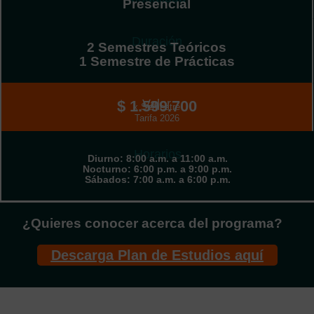
Presencial
Duración
2 Semestres Teóricos
1 Semestre de Prácticas
Valor
$ 1.599.700
x Semestre
Tarifa 2026
Horarios
Diurno: 8:00 a.m. a 11:00 a.m.
Nocturno: 6:00 p.m. a 9:00 p.m.
Sábados: 7:00 a.m. a 6:00 p.m.
¿Quieres conocer acerca del programa?
Descarga Plan de Estudios aquí