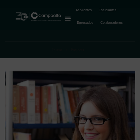
Library
Aspirantes
Estudiantes
Egresados
Colaboradores
Inicio
Projects