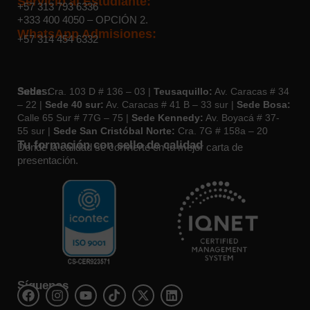
Servicio al Estudiante:
+57 313 793 6336
+333 400 4050
– OPCIÓN 2.
WhatsApp Admisiones:
+57 314 454 6332
Sedes:
Suba:
Cra. 103 D # 136 – 03 |
Teusaquillo:
Av. Caracas # 34
– 22 |
Sede 40 sur:
Av. Caracas # 41 B – 33 sur |
Sede Bosa:
Calle 65 Sur # 77G – 75 |
Sede Kennedy:
Av. Boyacá # 37-
55 sur |
Sede San Cristóbal Norte:
Cra. 7G # 158a – 20
Tu formación con sello de calidad
Donde la calidad se convierte en tu mejor carta de
presentación.
Síguenos