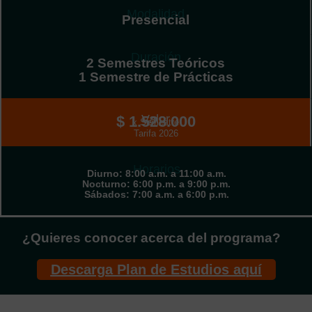
Modalidad
Presencial
Duración
2 Semestres Teóricos
1 Semestre de Prácticas
Valor
$ 1.528.000
x Semestre
Tarifa 2026
Horarios
Diurno: 8:00 a.m. a 11:00 a.m.
Nocturno: 6:00 p.m. a 9:00 p.m.
Sábados: 7:00 a.m. a 6:00 p.m.
¿Quieres conocer acerca del programa?
Descarga Plan de Estudios aquí