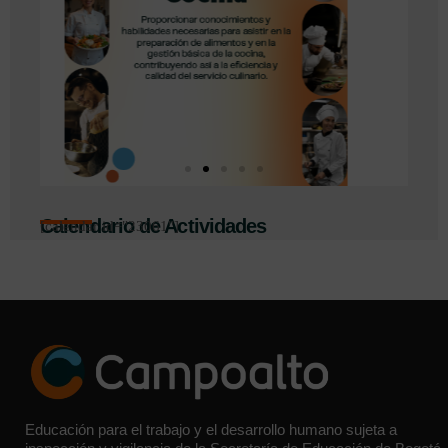
Calendario de Actividades
[calendar id="23061"]
Educación para el trabajo y el desarrollo humano sujeta a