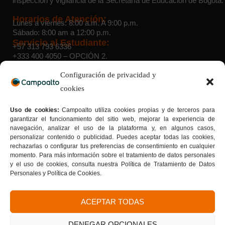
inspección y vigilancia de la Secretaría de Educación de Bogotá.
Horarios de Atención:
Lunes a viernes: 8:00 a.m. A 9:00 p.m.
Sábado: 8:00 am a 12:00 p.m.
Servicio al Estudiante:
+57 313 793 6336
+333 400 4050
– OPCIÓN 2.
WhatsApp Admisiones:
+57 314 454 6332
Configuración de privacidad y
cookies
Sedes:
Suba:
Cra. 103 D # 136 – 03 |
Teusaquillo:
Av. Caracas # 34
Uso de cookies:
Campoalto utiliza cookies propias y de terceros para
– 22 |
Sede 40 sur:
Av. Caracas # 41 B – 33 sur |
Sede Bosa:
garantizar el funcionamiento del sitio web, mejorar la experiencia de
Calle 65 Sur # 77G – 75 |
Sede Kennedy:
Av. Boyacá # 37-
navegación, analizar el uso de la plataforma y, en algunos casos,
55 sur |
Sede San Cristóbal Norte:
Cra. 7G # 158a – 20
personalizar contenido o publicidad. Puedes aceptar todas las cookies,
Tu formación con sello de calidad
rechazarlas o configurar tus preferencias de consentimiento en cualquier
Donde la calidad se convierte en tu mejor carta de
momento. Para más información sobre el tratamiento de datos personales
presentación.
y el uso de cookies, consulta nuestra Política de Tratamiento de Datos
Personales y Política de Cookies.
ACEPTAR TODAS
DENEGAR OPCIONALES