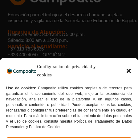
Educación para el trabajo y el desarrollo humano sujeta a
inspección y vigilancia de la Secretaría de Educación de Bogotá.
Horarios de Atención:
Lunes a viernes: 8:00 a.m. A 9:00 p.m.
Sábado: 8:00 am a 12:00 p.m.
Servicio al Estudiante:
+57 313 793 6336
+333 400 4050
– OPCIÓN 2.
WhatsApp Admisiones:
+57 314 454 6332
Configuración de privacidad y
cookies
Sedes:
Suba:
Cra. 103 D # 136 – 03 |
Teusaquillo:
Av. Caracas # 34
Uso de cookies:
Campoalto utiliza cookies propias y de terceros para
– 22 |
Sede 40 sur:
Av. Caracas # 41 B – 33 sur |
Sede Bosa:
garantizar el funcionamiento del sitio web, mejorar la experiencia de
Calle 65 Sur # 77G – 75 |
Sede Kennedy:
Av. Boyacá # 37-
navegación, analizar el uso de la plataforma y, en algunos casos,
55 sur |
Sede San Cristóbal Norte:
Cra. 7G # 158a – 20
personalizar contenido o publicidad. Puedes aceptar todas las cookies,
Tu formación con sello de calidad
rechazarlas o configurar tus preferencias de consentimiento en cualquier
Donde la calidad se convierte en tu mejor carta de
momento. Para más información sobre el tratamiento de datos personales
presentación.
y el uso de cookies, consulta nuestra Política de Tratamiento de Datos
Personales y Política de Cookies.