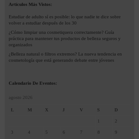
Artículos Más Vistos:
Estudiar de adulto sí es posible: lo que nadie te dice sobre
volver a estudiar después de los 30
¿Cómo limpiar una cosmetiquera correctamente? Guía
práctica para mantener tus productos de belleza seguros y
organizados
¿Belleza natural o filtros extremos? La nueva tendencia en
cosmetología que está generando debate entre jóvenes
Calendario De Eventos:
agosto 2026
L
M
X
J
V
S
D
1
2
3
4
5
6
7
8
9