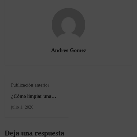
Andres Gomez
Publicación anterior
¿Cómo limpiar una
cosmetiquera
julio 1, 2026
correctamente? Guía
práctica para mantener
tus productos de belleza
Deja una respuesta
seguros y organizados