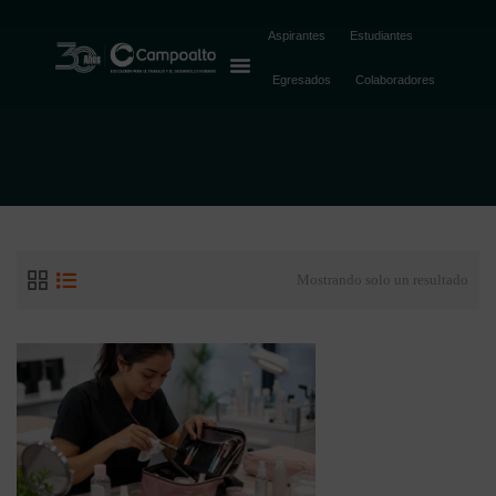
Bienestar
Aspirantes
Estudiantes
Egresados
Colaboradores
Mostrando solo un resultado