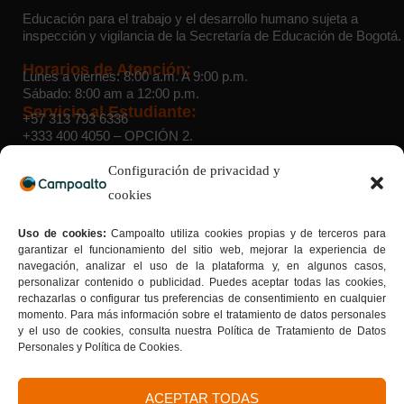
Educación para el trabajo y el desarrollo humano sujeta a
inspección y vigilancia de la Secretaría de Educación de Bogotá.
Horarios de Atención:
Lunes a viernes: 8:00 a.m. A 9:00 p.m.
Sábado: 8:00 am a 12:00 p.m.
Servicio al Estudiante:
+57 313 793 6336
+333 400 4050
– OPCIÓN 2.
WhatsApp Admisiones:
+57 314 454 6332
Configuración de privacidad y
cookies
Sedes:
Suba:
Cra. 103 D # 136 – 03 |
Teusaquillo:
Av. Caracas # 34
Uso de cookies:
Campoalto utiliza cookies propias y de terceros para
– 22 |
Sede 40 sur:
Av. Caracas # 41 B – 33 sur |
Sede Bosa:
garantizar el funcionamiento del sitio web, mejorar la experiencia de
Calle 65 Sur # 77G – 75 |
Sede Kennedy:
Av. Boyacá # 37-
navegación, analizar el uso de la plataforma y, en algunos casos,
55 sur |
Sede San Cristóbal Norte:
Cra. 7G # 158a – 20
personalizar contenido o publicidad. Puedes aceptar todas las cookies,
Tu formación con sello de calidad
rechazarlas o configurar tus preferencias de consentimiento en cualquier
Donde la calidad se convierte en tu mejor carta de
momento. Para más información sobre el tratamiento de datos personales
presentación.
y el uso de cookies, consulta nuestra Política de Tratamiento de Datos
Personales y Política de Cookies.
ACEPTAR TODAS