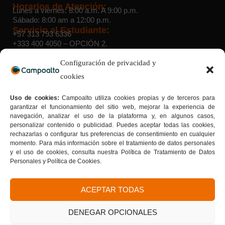
Horarios de Atención:
Lunes a viernes: 8:00 a.m. A 9:00 p.m.
Sábado: 8:00 am a 12:00 p.m.
Servicio al Estudiante:
+57 313 793 6336
+333 400 4050
– OPCIÓN 2.
WhatsApp Admisiones:
+57 314 454 6332
Configuración de privacidad y
cookies
Sedes:
Suba:
Cra. 103 D # 136 – 03 |
Teusaquillo:
Av. Caracas # 34
Uso de cookies:
Campoalto utiliza cookies propias y de terceros para
– 22 |
Sede 40 sur:
Av. Caracas # 41 B – 33 sur |
Sede Bosa:
garantizar el funcionamiento del sitio web, mejorar la experiencia de
Calle 65 Sur # 77G – 75 |
Sede Kennedy:
Av. Boyacá # 37-
navegación, analizar el uso de la plataforma y, en algunos casos,
55 sur |
Sede San Cristóbal Norte:
Cra. 7G # 158a – 20
personalizar contenido o publicidad. Puedes aceptar todas las cookies,
Tu formación con sello de calidad
rechazarlas o configurar tus preferencias de consentimiento en cualquier
Donde la calidad se convierte en tu mejor carta de
momento. Para más información sobre el tratamiento de datos personales
presentación.
y el uso de cookies, consulta nuestra Política de Tratamiento de Datos
Personales y Política de Cookies.
ACEPTAR TODAS
DENEGAR OPCIONALES