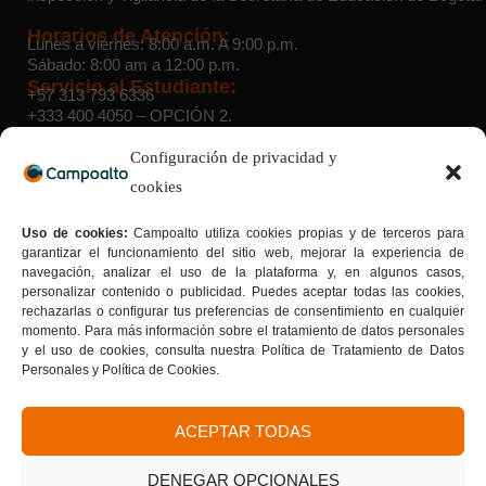
Horarios de Atención:
Lunes a viernes: 8:00 a.m. A 9:00 p.m.
Sábado: 8:00 am a 12:00 p.m.
Servicio al Estudiante:
+57 313 793 6336
+333 400 4050
– OPCIÓN 2.
WhatsApp Admisiones:
+57 314 454 6332
Configuración de privacidad y
cookies
Sedes:
Suba:
Cra. 103 D # 136 – 03 |
Teusaquillo:
Av. Caracas # 34
Uso de cookies:
Campoalto utiliza cookies propias y de terceros para
– 22 |
Sede 40 sur:
Av. Caracas # 41 B – 33 sur |
Sede Bosa:
garantizar el funcionamiento del sitio web, mejorar la experiencia de
Calle 65 Sur # 77G – 75 |
Sede Kennedy:
Av. Boyacá # 37-
navegación, analizar el uso de la plataforma y, en algunos casos,
55 sur |
Sede San Cristóbal Norte:
Cra. 7G # 158a – 20
personalizar contenido o publicidad. Puedes aceptar todas las cookies,
Tu formación con sello de calidad
rechazarlas o configurar tus preferencias de consentimiento en cualquier
Donde la calidad se convierte en tu mejor carta de
momento. Para más información sobre el tratamiento de datos personales
presentación.
y el uso de cookies, consulta nuestra Política de Tratamiento de Datos
Personales y Política de Cookies.
ACEPTAR TODAS
DENEGAR OPCIONALES