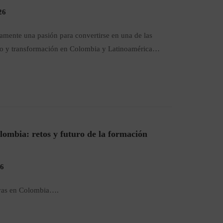
26
amente una pasión para convertirse en una de las
to y transformación en Colombia y Latinoamérica…
olombia: retos y futuro de la formación
26
tivas en Colombia….