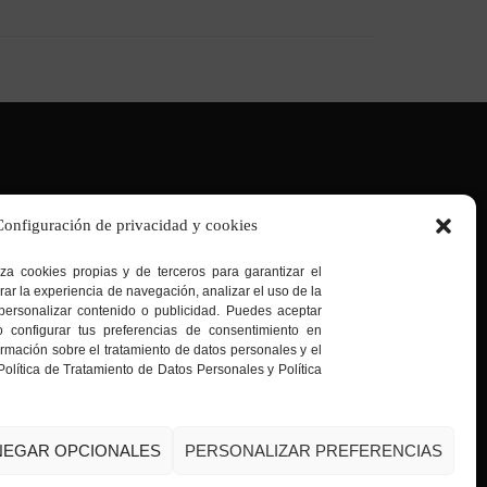
s:
:
Cra. 103 D # 136 – 03 |
Teusaquillo:
Av. Caracas #
Configuración de privacidad y cookies
22 |
Sede 40 sur:
Av. Caracas # 41 B – 33 sur |
Sede
:
Calle 65 Sur # 77G – 75 |
Sede Kennedy:
Av. Boyacá
iza cookies propias y de terceros para garantizar el
 55 sur |
Sede San Cristóbal Norte:
Cra. 7G # 158a –
rar la experiencia de navegación, analizar el uso de la
personalizar contenido o publicidad. Puedes aceptar
ormación con sello de calidad
 la calidad se convierte en tu mejor carta de
o configurar tus preferencias de consentimiento en
ntación.
mación sobre el tratamiento de datos personales y el
Política de Tratamiento de Datos Personales y Política
NEGAR OPCIONALES
PERSONALIZAR PREFERENCIAS
enos