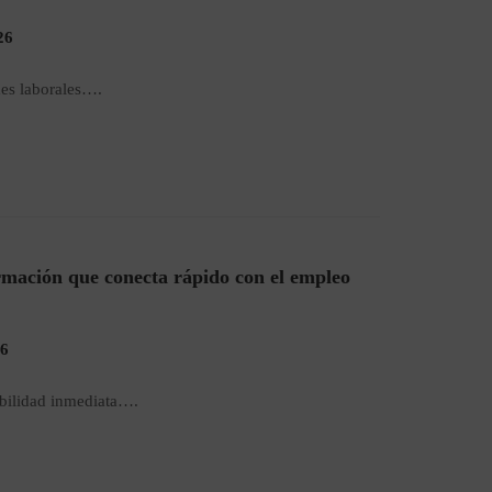
26
des laborales….
rmación que conecta rápido con el empleo
26
bilidad inmediata….