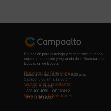
Educación para el trabajo y el desarrollo humano
sujeta a inspección y vigilancia de la Secretaría de
Educación de Bogotá.
Horarios de Atención:
Lunes a viernes: 8:00 a.m. A 9:00 p.m.
Sábado: 8:00 am a 12:00 p.m.
Servicio al Estudiante:
+57 313 793 6336
+333 400 4050
– OPCIÓN 2.
WhatsApp Admisiones:
+57 314 454 6332